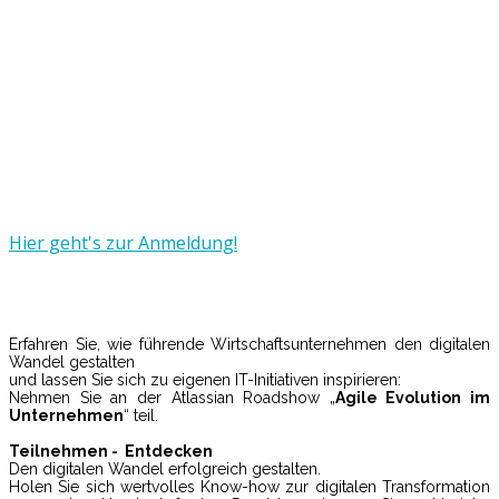
Kulturwandel mit Atlassian -
DevOps und ITSM erfolgreich
gestalten
17. Oktober
2017 - 16. November
2017
Hier geht's zur Anmeldung!
Erfahren Sie, wie führende Wirtschaftsunternehmen den digitalen
Wandel gestalten
und lassen Sie sich zu eigenen IT-Initiativen inspirieren:
Nehmen Sie an der Atlassian Roadshow „
Agile Evolution im
Unternehmen
“ teil.
Teilnehmen - Entdecken
Den digitalen Wandel erfolgreich gestalten.
Holen Sie sich wertvolles Know-how zur digitalen Transformation