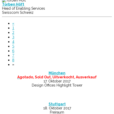
Torben Höft
Head of Enabling Services
Swisscom Schweiz
«
1
2
3
4
5
6
7
8
»
München
A
gotado, Sold Out, Uitverkocht, Ausverkauf
17. Oktober 2017
Design Offices Highlight Tower
Stuttgart
18. Oktober 2017
Freiraum