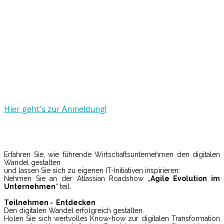
Kulturwandel mit Atlassian -
DevOps und ITSM erfolgreich
gestalten
17. Oktober
2017 - 16. November
2017
Hier geht's zur Anmeldung!
Erfahren Sie, wie führende Wirtschaftsunternehmen den digitalen
Wandel gestalten
und lassen Sie sich zu eigenen IT-Initiativen inspirieren:
Nehmen Sie an der Atlassian Roadshow „
Agile Evolution im
Unternehmen
“ teil.
Teilnehmen - Entdecken
Den digitalen Wandel erfolgreich gestalten.
Holen Sie sich wertvolles Know-how zur digitalen Transformation