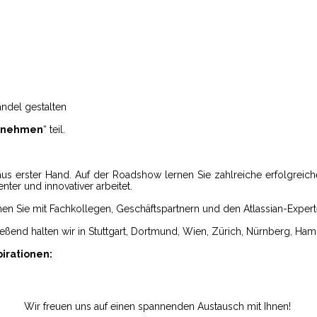
017
andel gestalten
ernehmen
“ teil.
aus erster Hand. Auf der Roadshow lernen Sie zahlreiche erfolgrei
nter und innovativer arbeitet.
en Sie mit Fachkollegen, Geschäftspartnern und den Atlassian-Expert
eßend halten wir in Stuttgart, Dortmund, Wien, Zürich, Nürnberg, Ham
pirationen:
Wir freuen uns auf einen spannenden Austausch mit Ihnen!