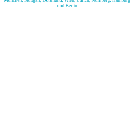
München, Stuttgart, Dortmund, Wien, Zürich, Nürnberg, Hamburg
und Berlin