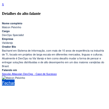
x
Detalhes do alto-falante
Nome completo
Maicon Peixinho
Cargo
DevOps Specialist
Empresa
ViaVarejo
Orador Bio
Bacharel em Sistema de Informação, com mais de 10 anos de experiência na industria
de TI, focado em projetos de larga escala em diferentes mercados, linguas e culturas.
Atualmente é DevOps na Via Varejo e tem como desafio mudar a forma de pensar e
entregar soluções distribuidas e de alto desempenho em um dos maiores varejistas do
Brasil.
Falando em
Sessão Atlassian DevOps - Case de Sucesso
Fechar