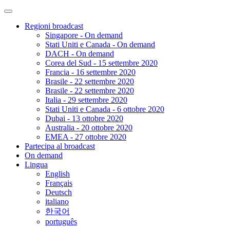
Regioni broadcast
Singapore - On demand
Stati Uniti e Canada - On demand
DACH - On demand
Corea del Sud - 15 settembre 2020
Francia - 16 settembre 2020
Brasile - 22 settembre 2020
Brasile - 22 settembre 2020
Italia - 29 settembre 2020
Stati Uniti e Canada - 6 ottobre 2020
Dubai - 13 ottobre 2020
Australia - 20 ottobre 2020
EMEA - 27 ottobre 2020
Partecipa al broadcast
On demand
Lingua
English
Français
Deutsch
italiano
한국어
português