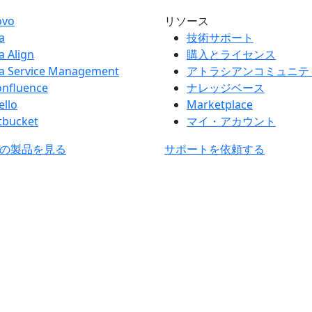
ovo
リソース
ra
技術サポート
ra Align
購入とライセンス
ra Service Management
アトラシアンコミュニテ
onfluence
ナレッジベース
ello
Marketplace
tbucket
マイ・アカウント
の製品を見る
サポートを依頼する