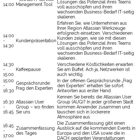
Lösungen das Potenzial ihres Teams
14:00
Management Tool
voll ausschöpfen und ihren
wachsenden Business-Bedarf IT-seitig
skalieren.
Erfahren Sie, wie Unternehmen aus
Ihrer Region Atlassian Werkzeuge
erfolgreich einsetzen. Verschiedenen
14:00
Kunden zeigen, wie sie mit diesen
-
Kundenpräsentation
Lösungen das Potenzial ihres Teams
14:30
voll ausschöpfen und ihren
wachsenden Business-Bedarf IT-seitig
skalieren.
14:30
Verschiedene Köstlichkeiten erwarten
-
Kaffeepause
Sie am Buffet. Ach ja, Netzwerken ist
15:00
auch wichtig
15:00
In der offenen Gesprächsrunde „Frag
Gesprächsrunde:
-
den Experten“ erhalten Sie sofort
Frag den Experten
16:30
Antworten aus erster Hand.
Kennen Sie bereits die Atlassian User
16:30
Atlassian User
Group (AUG)? In jeder größeren Stadt
-
Group – wo finden
kommen Anwender zusammen und
16:45
Sie uns
tauschen sich in lockerere
Atmosphäre aus
Die Zusammenfassung gibt einen
16:45
Zusammenfassung
Ausblick auf die kommenden Events in
-
des Tages
Europa und den USA sowie die in
17:00
DACH geplanten Veranstaltungen