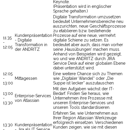
Keynote.
(Präsentation wird in englischer
Sprache gehalten.)
Digitale Transformation umzusetzen
bedeutet Unternehmensbereiche neu
auszurichten, neue Geschäftsprozesse
zu etablieren bzw. bestehende
Kundenpräsentation
Prozesse auf eine neue, vermehrt
11:35
- Digitale
digitale Schiene zu setzen. Es
-
Transformation in
bedeutet aber auch, dass man vorher
12:05
der ANDRITZ
seine ‚Hausübungen’ machen muss.
Anhand von Beispielen wird gezeigt,
wo und wie ANDRITZ durch JIRA
Service Desk auf einer globalen Ebene
dabei unterstützt wird.
12:05
Eine weitere Chance sich zu Themen
-
Mittagessen
wie „Digitaler Wandel“ oder „Die
13:00
Suppe ist lecker“ auszutauschen
Mit den Aufgaben wächst der IT-
13:00
Bedarf. Finden Sie heraus, wie
Enterprise-Services
-
Unternehmen ihre Prozesse mit
von Atlassian
13:30
unseren Enterprise-Services und
unseren Tools standardisieren.
Erfahren Sie, wie Unternehmen aus
Ihrer Region Atlassian Werkzeuge
erfolgreich einsetzen. Verschiedenen
13:30
Kundenpräsentation
Kunden zeigen, wie sie mit diesen
-
- Jira als IT Service