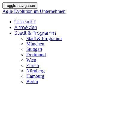
Toggle navigation
Agile Evolution im Unternehmen
Übersicht
Anmelden
Stadt & Programm
Stadt & Programm
München
Stuttgart
Dortmund
Wien
Zürich
Nürnberg
Hamburg
Berlin
Agile Evolution im
Unternehmen
Kulturwandel mit Atlassian -
DevOps und ITSM erfolgreich