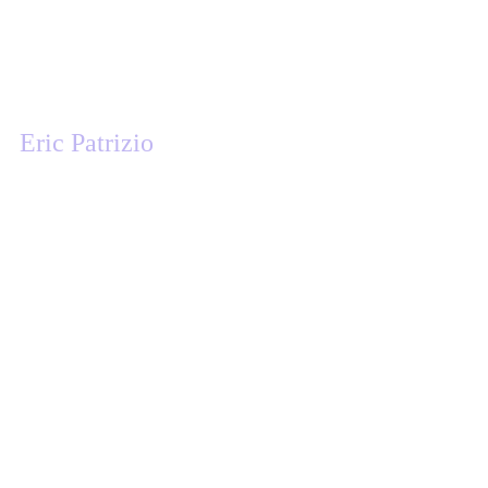
Eric Patrizio
Responsable des développements Agiles, OCTIME
GROUP