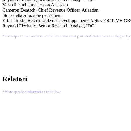
Verso il cambiamento con Atlassian
Cameron Deatsch, Chief Revenue Officer, Atlassian
Story della soluzione per i clienti
Eric Patrizio, Responsable des développements Agiles, OCTIME 
Reynald Fléchaux, Senior Research Analyst, IDC
*Partecipa a una tavola rotonda live insieme ai partner Atlassian e ai colleghi. I po
Relatori
*More speaker information to follow.