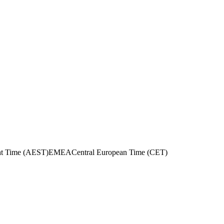
ght Time (AEST)
EMEA
Central European Time (CET)