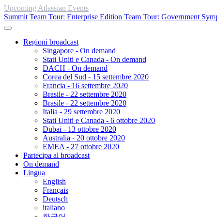
Upcoming Atlassian Events
Summit
Team Tour: Enterprise Edition
Team Tour: Government Sym
Regioni broadcast
Singapore - On demand
Stati Uniti e Canada - On demand
DACH - On demand
Corea del Sud - 15 settembre 2020
Francia - 16 settembre 2020
Brasile - 22 settembre 2020
Brasile - 22 settembre 2020
Italia - 29 settembre 2020
Stati Uniti e Canada - 6 ottobre 2020
Dubai - 13 ottobre 2020
Australia - 20 ottobre 2020
EMEA - 27 ottobre 2020
Partecipa al broadcast
On demand
Lingua
English
Français
Deutsch
italiano
한국어