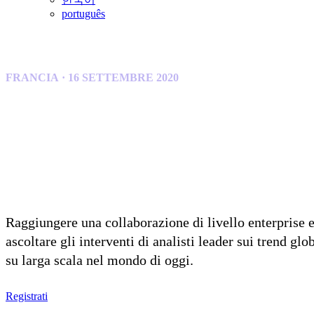
português
FRANCIA · 16 SETTEMBRE 2020
Raggiungi l'agilità
Raggiungere una collaborazione di livello enterprise e 
ascoltare gli interventi di analisti leader sui trend gl
su larga scala nel mondo di oggi.
Registrati