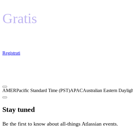
Gratis
per tutte le sessioni e gli eventi di networking
Registrati
AMER
Pacific Standard Time (PST)
APAC
Australian Eastern Dayli
Stay tuned
Be the first to know about all-things Atlassian events.