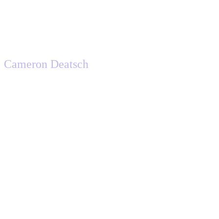
Cameron Deatsch
Chief Revenue Officer, Atlassian