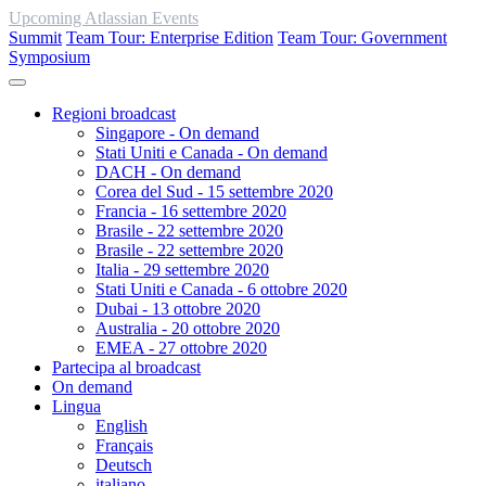
Upcoming Atlassian Events
Summit
Team Tour: Enterprise Edition
Team Tour: Government
Symposium
Regioni broadcast
Singapore - On demand
Stati Uniti e Canada - On demand
DACH - On demand
Corea del Sud - 15 settembre 2020
Francia - 16 settembre 2020
Brasile - 22 settembre 2020
Brasile - 22 settembre 2020
Italia - 29 settembre 2020
Stati Uniti e Canada - 6 ottobre 2020
Dubai - 13 ottobre 2020
Australia - 20 ottobre 2020
EMEA - 27 ottobre 2020
Partecipa al broadcast
On demand
Lingua
English
Français
Deutsch
italiano