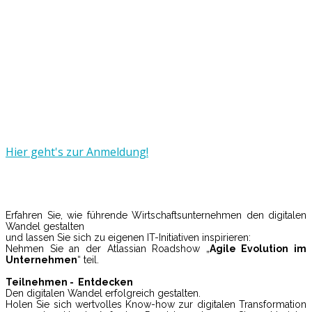
Kulturwandel mit Atlassian -
DevOps und ITSM erfolgreich
gestalten
17. Oktober
2017 - 16. November
2017
Hier geht's zur Anmeldung!
Erfahren Sie, wie führende Wirtschaftsunternehmen den digitalen
Wandel gestalten
und lassen Sie sich zu eigenen IT-Initiativen inspirieren:
Nehmen Sie an der Atlassian Roadshow „
Agile Evolution im
Unternehmen
“ teil.
Teilnehmen - Entdecken
Den digitalen Wandel erfolgreich gestalten.
Holen Sie sich wertvolles Know-how zur digitalen Transformation