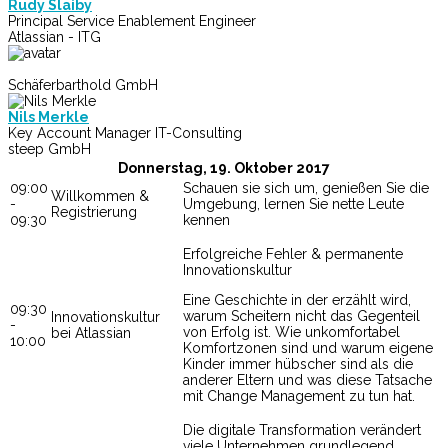
Rudy Slaiby
Principal Service Enablement Engineer
Atlassian - ITG
Schäferbarthold GmbH
Nils Merkle
Key Account Manager IT-Consulting
steep GmbH
Donnerstag, 19. Oktober 2017
09:00
Schauen sie sich um, genießen Sie die
Willkommen &
-
Umgebung, lernen Sie nette Leute
Registrierung
09:30
kennen
Erfolgreiche Fehler & permanente
Innovationskultur
Eine Geschichte in der erzählt wird,
09:30
warum Scheitern nicht das Gegenteil
Innovationskultur
-
von Erfolg ist. Wie unkomfortabel
bei Atlassian
10:00
Komfortzonen sind und warum eigene
Kinder immer hübscher sind als die
anderer Eltern und was diese Tatsache
mit Change Management zu tun hat.
Die digitale Transformation verändert
viele Unternehmen grundlegend.