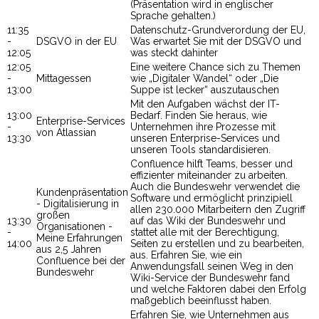
(Präsentation wird in englischer
Sprache gehalten.)
11:35
Datenschutz-Grundverordung der EU,
-
DSGVO in der EU
Was erwartet Sie mit der DSGVO und
12:05
was steckt dahinter
12:05
Eine weitere Chance sich zu Themen
-
Mittagessen
wie „Digitaler Wandel“ oder „Die
13:00
Suppe ist lecker“ auszutauschen
Mit den Aufgaben wächst der IT-
13:00
Bedarf. Finden Sie heraus, wie
Enterprise-Services
-
Unternehmen ihre Prozesse mit
von Atlassian
13:30
unseren Enterprise-Services und
unseren Tools standardisieren.
Confluence hilft Teams, besser und
effizienter miteinander zu arbeiten.
Auch die Bundeswehr verwendet die
Kundenpräsentation
Software und ermöglicht prinzipiell
- Digitalisierung in
allen 230.000 Mitarbeitern den Zugriff
großen
13:30
auf das Wiki der Bundeswehr und
Organisationen -
-
stattet alle mit der Berechtigung,
Meine Erfahrungen
14:00
Seiten zu erstellen und zu bearbeiten,
aus 2,5 Jahren
aus. Erfahren Sie, wie ein
Confluence bei der
Anwendungsfall seinen Weg in den
Bundeswehr
Wiki-Service der Bundeswehr fand
und welche Faktoren dabei den Erfolg
maßgeblich beeinflusst haben.
Erfahren Sie, wie Unternehmen aus