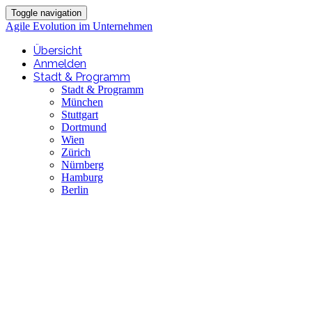
Toggle navigation
Agile Evolution im Unternehmen
Übersicht
Anmelden
Stadt & Programm
Stadt & Programm
München
Stuttgart
Dortmund
Wien
Zürich
Nürnberg
Hamburg
Berlin
Agile Evolution im
Unternehmen
Kulturwandel mit Atlassian -
DevOps und ITSM erfolgreich