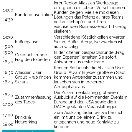
Ihrer Region Atlassian Werkzeuge
erfolgreich einsetzen. Verschiedenen
14:00
Kunden zeigen, wie sie mit diesen
-
Kundenpräsentation
Lösungen das Potenzial ihres Teams
14:30
voll ausschöpfen und ihren
wachsenden Business-Bedarf IT-seitig
skalieren.
14:30
Verschiedene Köstlichkeiten erwarten
-
Kaffeepause
Sie am Buffet. Ach ja, Netzwerken ist
15:00
auch wichtig
15:00
In der offenen Gesprächsrunde „Frag
Gesprächsrunde:
-
den Experten“ erhalten Sie sofort
Frag den Experten
16:30
Antworten aus erster Hand.
Kennen Sie bereits die Atlassian User
16:30
Atlassian User
Group (AUG)? In jeder größeren Stadt
-
Group – wo finden
kommen Anwender zusammen und
16:45
Sie uns
tauschen sich in lockerere
Atmosphäre aus
Die Zusammenfassung gibt einen
16:45
Zusammenfassung
Ausblick auf die kommenden Events in
-
des Tages
Europa und den USA sowie die in
17:00
DACH geplanten Veranstaltungen
Zum Ausklang laden wir Sie herzlich
17:00
Drinks &
ein, mit uns bei einem Drink zu
-
Networking
entspannen und neue Kontakte zu
18:00
knüpfen.