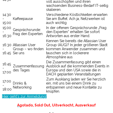
voll ausschöpfen und ihren
wachsenden Business-Bedarf IT-seitig
skalieren.
14:30
Verschiedene Köstlichkeiten erwarten
-
Kaffeepause
Sie am Buffet. Ach ja, Netzwerken ist
15:00
auch wichtig
15:00
In der offenen Gesprächsrunde „Frag
Gesprächsrunde:
-
den Experten“ erhalten Sie sofort
Frag den Experten
16:30
Antworten aus erster Hand.
Kennen Sie bereits die Atlassian User
16:30
Atlassian User
Group (AUG)? In jeder größeren Stadt
-
Group – wo finden
kommen Anwender zusammen und
16:45
Sie uns
tauschen sich in lockerere
Atmosphäre aus
Die Zusammenfassung gibt einen
16:45
Zusammenfassung
Ausblick auf die kommenden Events in
-
des Tages
Europa und den USA sowie die in
17:00
DACH geplanten Veranstaltungen
Zum Ausklang laden wir Sie herzlich
17:00
Drinks &
ein, mit uns bei einem Drink zu
-
Networking
entspannen und neue Kontakte zu
18:00
knüpfen.
Hier geht's zur Anmeldung!
A
gotado, Sold Out, Uitverkocht, Ausverkauf