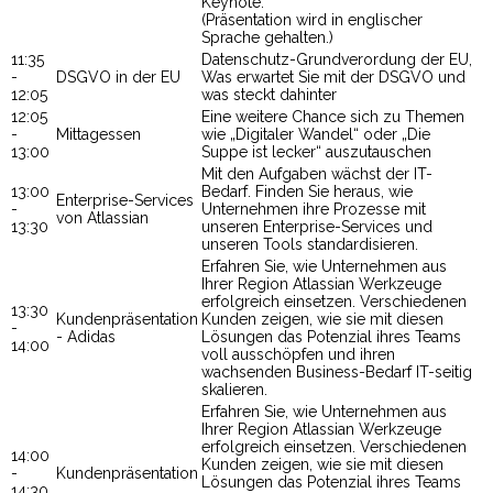
Keynote.
(Präsentation wird in englischer
Sprache gehalten.)
11:35
Datenschutz-Grundverordung der EU,
-
DSGVO in der EU
Was erwartet Sie mit der DSGVO und
12:05
was steckt dahinter
12:05
Eine weitere Chance sich zu Themen
-
Mittagessen
wie „Digitaler Wandel“ oder „Die
13:00
Suppe ist lecker“ auszutauschen
Mit den Aufgaben wächst der IT-
13:00
Bedarf. Finden Sie heraus, wie
Enterprise-Services
-
Unternehmen ihre Prozesse mit
von Atlassian
13:30
unseren Enterprise-Services und
unseren Tools standardisieren.
Erfahren Sie, wie Unternehmen aus
Ihrer Region Atlassian Werkzeuge
erfolgreich einsetzen. Verschiedenen
13:30
Kundenpräsentation
Kunden zeigen, wie sie mit diesen
-
- Adidas
Lösungen das Potenzial ihres Teams
14:00
voll ausschöpfen und ihren
wachsenden Business-Bedarf IT-seitig
skalieren.
Erfahren Sie, wie Unternehmen aus
Ihrer Region Atlassian Werkzeuge
erfolgreich einsetzen. Verschiedenen
14:00
Kunden zeigen, wie sie mit diesen
-
Kundenpräsentation
Lösungen das Potenzial ihres Teams
14:30