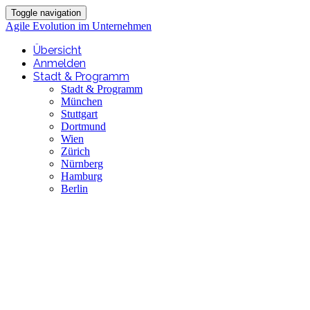
Toggle navigation
Agile Evolution im Unternehmen
Übersicht
Anmelden
Stadt & Programm
Stadt & Programm
München
Stuttgart
Dortmund
Wien
Zürich
Nürnberg
Hamburg
Berlin
Agile Evolution im
Unternehmen
Kulturwandel mit Atlassian -
DevOps und ITSM erfolgreich