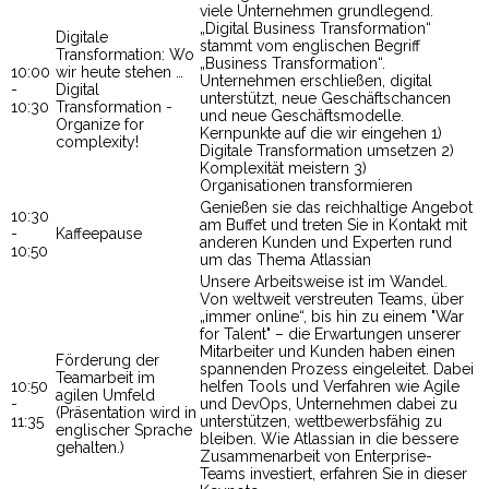
viele Unternehmen grundlegend.
„Digital Business Transformation“
Digitale
stammt vom englischen Begriff
Transformation: Wo
„Business Transformation“.
10:00
wir heute stehen …
Unternehmen erschließen, digital
-
Digital
unterstützt, neue Geschäftschancen
10:30
Transformation -
und neue Geschäftsmodelle.
Organize for
Kernpunkte auf die wir eingehen 1)
complexity!
Digitale Transformation umsetzen 2)
Komplexität meistern 3)
Organisationen transformieren
Genießen sie das reichhaltige Angebot
10:30
am Buffet und treten Sie in Kontakt mit
-
Kaffeepause
anderen Kunden und Experten rund
10:50
um das Thema Atlassian
Unsere Arbeitsweise ist im Wandel.
Von weltweit verstreuten Teams, über
„immer online“, bis hin zu einem "War
for Talent" – die Erwartungen unserer
Mitarbeiter und Kunden haben einen
Förderung der
spannenden Prozess eingeleitet. Dabei
Teamarbeit im
10:50
helfen Tools und Verfahren wie Agile
agilen Umfeld
-
und DevOps, Unternehmen dabei zu
(Präsentation wird in
11:35
unterstützen, wettbewerbsfähig zu
englischer Sprache
bleiben. Wie Atlassian in die bessere
gehalten.)
Zusammenarbeit von Enterprise-
Teams investiert, erfahren Sie in dieser